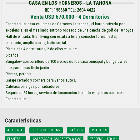
CASA EN LOS HORNEROS - LA TAHONA
REF: 158660 TEL: 2604 4422
Venta USD 670.000 - 4 Dormitorios
Espectacular casa en Lomas de Carrasco La tahona , el barrio privado por
excelencia, en el mas lindo entrono rodeado de una cancha de golf de 18 hoyos.
Hall de entrada. Gran living con estufa a leña y comedor formal, estar,
escritorio, amplia cocina, baño social.
Planta alta 4 dormitorios, 2 de ellos en suite.
5 baños.
Bungalow con parrillero de 100 metros donde casa principal y bungalow se
integran al mas lindo jardín.
Piscina, pergola,
Garaje cerrado y cochera para varios autos.
Calefacción a gas por radiadores.
Seguridad 24 horas, servicio de locomoción incluido en gastos comunes.
Espectacular!!!!
Caracteristicas
AL FRENTE
SUPERFICIE: 310 M2
BAÑOS: 5
PLACARES
PLANTAS: 1
CALEFACCÓN: CALDERETA A GAS
TERRENO: 1800 M²