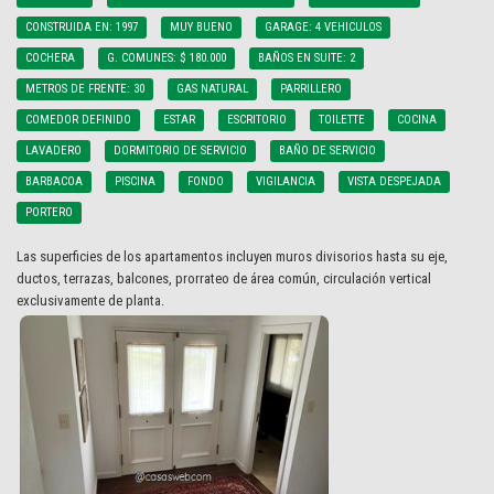
CONSTRUIDA EN: 1997
MUY BUENO
GARAGE: 4 VEHICULOS
COCHERA
G. COMUNES: $ 180.000
BAÑOS EN SUITE: 2
METROS DE FRENTE: 30
GAS NATURAL
PARRILLERO
COMEDOR DEFINIDO
ESTAR
ESCRITORIO
TOILETTE
COCINA
LAVADERO
DORMITORIO DE SERVICIO
BAÑO DE SERVICIO
BARBACOA
PISCINA
FONDO
VIGILANCIA
VISTA DESPEJADA
PORTERO
Las superficies de los apartamentos incluyen muros divisorios hasta su eje,
ductos, terrazas, balcones, prorrateo de área común, circulación vertical
exclusivamente de planta.