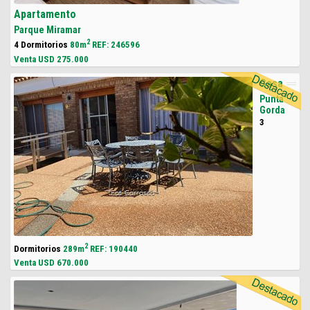
Apartamento
Parque Miramar
2
4 Dormitorios
80m
REF: 246596
Venta USD
275.000
Casa
Punta
Gorda
3
2
Dormitorios
289m
REF: 190440
Venta USD
670.000