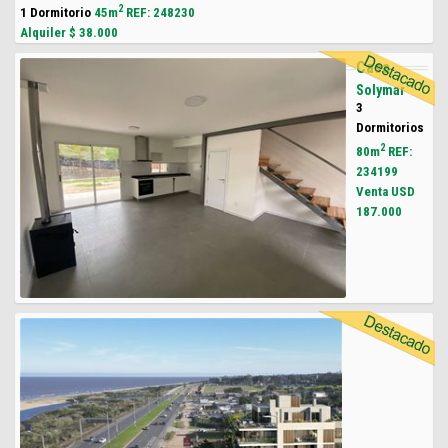
2
1 Dormitorio
45m
REF: 248230
Alquiler $
38.000
Casa
Solymar
3
Dormitorios
2
80m
REF:
234199
Venta USD
187.000