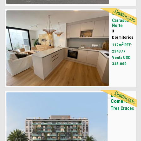
Casa
Carrasco
Norte
3
Dormitorios
2
112m
REF:
234377
Venta USD
348.000
Local
Comercial
Tres Cruces