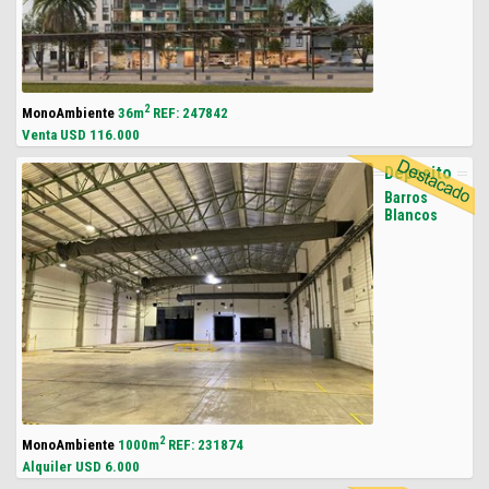
2
MonoAmbiente
36m
REF: 247842
Venta USD
116.000
Deposito
Barros
Blancos
2
MonoAmbiente
1000m
REF: 231874
Alquiler USD
6.000