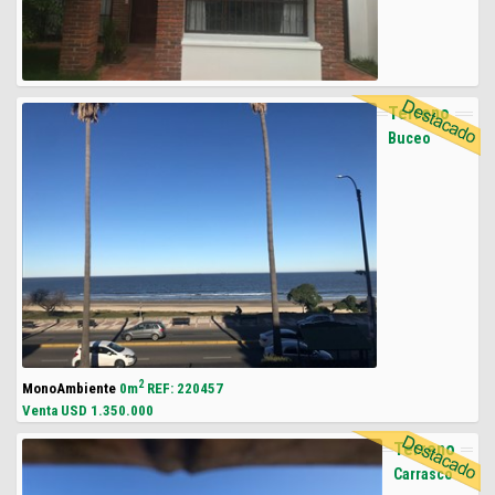
Terreno
Buceo
2
MonoAmbiente
0m
REF: 220457
Venta USD
1.350.000
Terreno
Carrasco