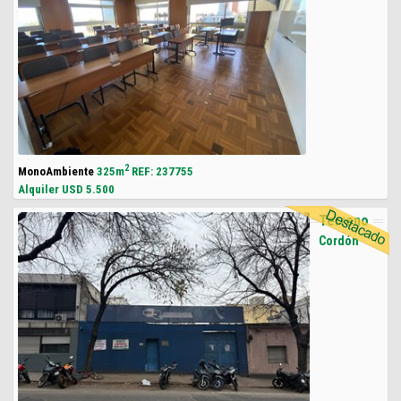
2
MonoAmbiente
325m
REF: 237755
Alquiler USD
5.500
Terreno
Cordón