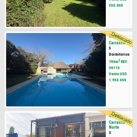
550.000
Casa
Carrasco
5
Dormitorios
2
700m
REF:
96116
Venta USD
1.950.000
Casa
Carrasco
Norte
3