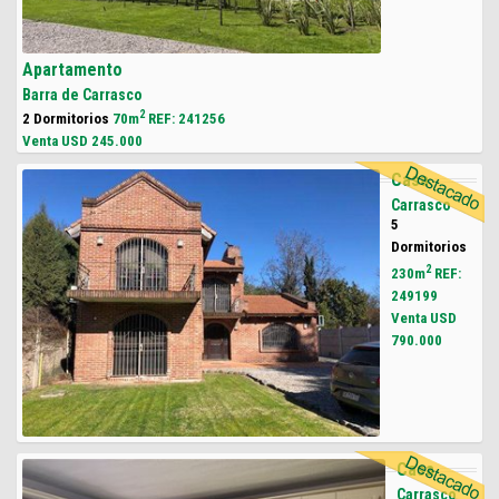
Apartamento
Barra de Carrasco
2
2 Dormitorios
70m
REF: 241256
Venta USD
245.000
Casa
Carrasco
5
Dormitorios
2
230m
REF:
249199
Venta USD
790.000
Casa
Carrasco