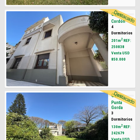
Casa
Cordón
4
Dormitorios
2
201m
REF:
250838
Venta USD
850.000
Casa
Punta
Gorda
3
Dormitorios
2
130m
REF:
242679
Venta USD