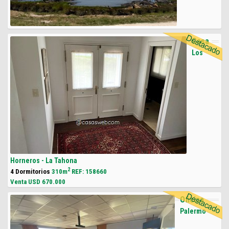
Casa
Los
Horneros - La Tahona
2
4 Dormitorios
310m
REF: 158660
Venta USD
670.000
Oficina
Palermo