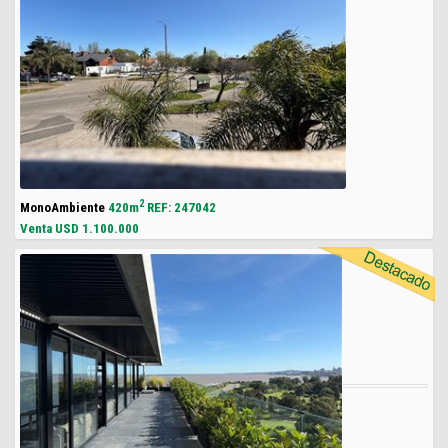
2
MonoAmbiente
420m
REF: 247042
Venta USD
1.100.000