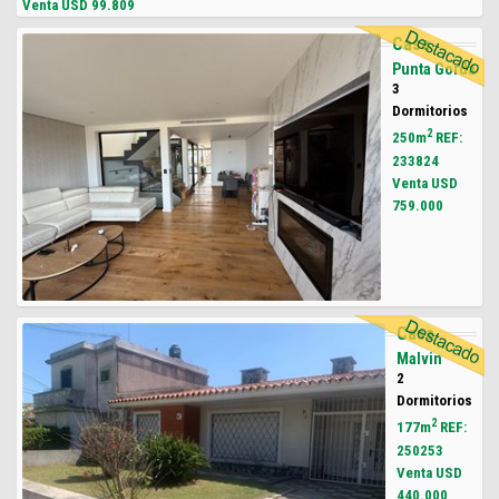
Venta USD
99.809
Casa
Punta Gorda
3
Dormitorios
2
250m
REF:
233824
Venta USD
759.000
Casa
Malvin
2
Dormitorios
2
177m
REF:
250253
Venta USD
440.000