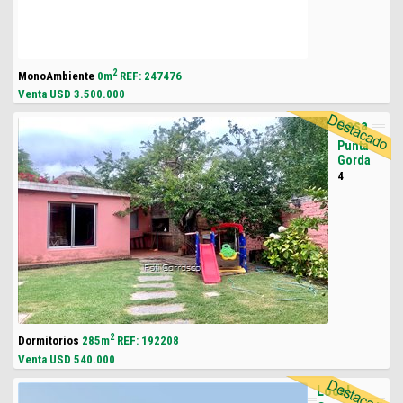
2
MonoAmbiente
0m
REF: 247476
Venta USD
3.500.000
Casa
Punta
Gorda
4
2
Dormitorios
285m
REF: 192208
Venta USD
540.000
Local