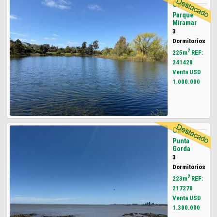
Casa
Parque
Miramar
3
Dormitorios
2
225m
REF:
241428
Venta USD
1.000.000
Casa
Punta
Gorda
3
Dormitorios
2
223m
REF:
217270
Venta USD
1.300.000