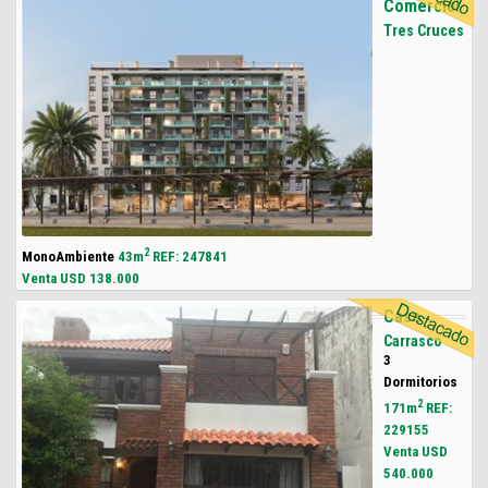
Comercial
Tres Cruces
2
MonoAmbiente
43m
REF: 247841
Venta USD
138.000
Casa
Carrasco
3
Dormitorios
2
171m
REF:
229155
Venta USD
540.000