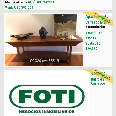
2
MonoAmbiente
60m
REF: 247839
Venta USD
192.000
Apartamento
Carrasco Este
2 Dormitorios
2
145m
REF:
135519
Venta USD
490.000
Terreno
Barra de
Carrasco