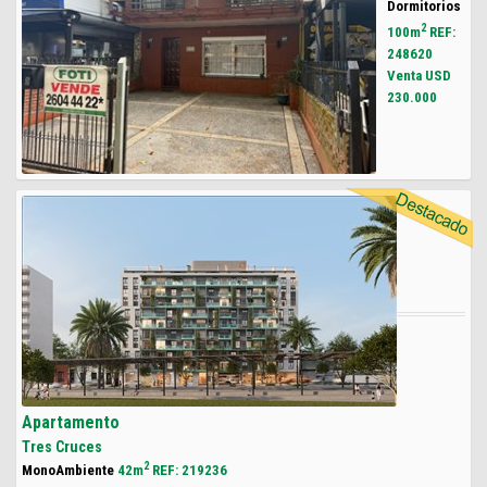
Dormitorios
2
100m
REF:
248620
Venta USD
230.000
Apartamento
Tres Cruces
2
MonoAmbiente
42m
REF: 219236