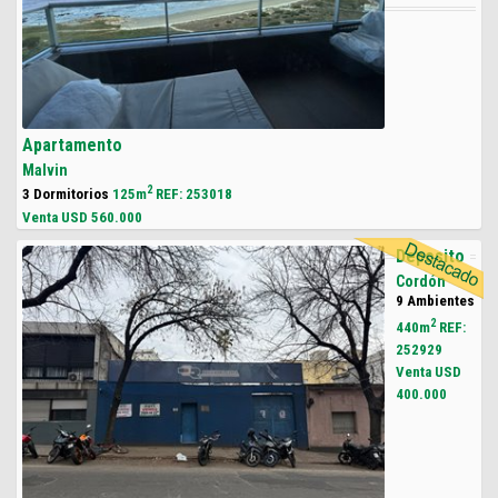
Apartamento
Malvin
2
3 Dormitorios
125m
REF: 253018
Venta USD
560.000
Deposito
Cordón
9 Ambientes
2
440m
REF:
252929
Venta USD
400.000