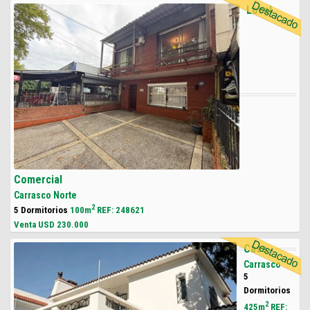
Local
Comercial
Carrasco Norte
2
5 Dormitorios
100m
REF: 248621
Venta USD
230.000
Casa
Carrasco
5
Dormitorios
2
425m
REF: