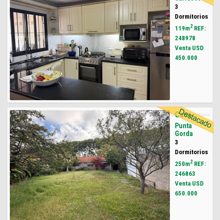
3
Dormitorios
2
119m
REF:
248978
Venta USD
450.000
Casa
Punta
Gorda
3
Dormitorios
2
250m
REF:
246863
Venta USD
650.000