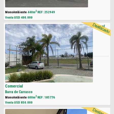
2
MonoAmbiente
440m
REF: 252949
Venta USD
400.000
Local
Comercial
Barra de Carrasco
2
MonoAmbiente
600m
REF: 185776
Venta USD
850.000