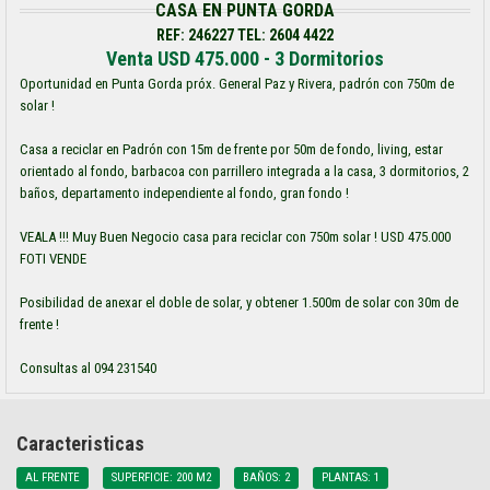
CASA EN PUNTA GORDA
REF: 246227 TEL: 2604 4422
Venta USD 475.000 - 3 Dormitorios
Oportunidad en Punta Gorda próx. General Paz y Rivera, padrón con 750m de
solar !
Casa a reciclar en Padrón con 15m de frente por 50m de fondo, living, estar
orientado al fondo, barbacoa con parrillero integrada a la casa, 3 dormitorios, 2
baños, departamento independiente al fondo, gran fondo !
VEALA !!! Muy Buen Negocio casa para reciclar con 750m solar ! USD 475.000
FOTI VENDE
Posibilidad de anexar el doble de solar, y obtener 1.500m de solar con 30m de
frente !
Consultas al 094 231540
Caracteristicas
AL FRENTE
SUPERFICIE: 200 M2
BAÑOS: 2
PLANTAS: 1