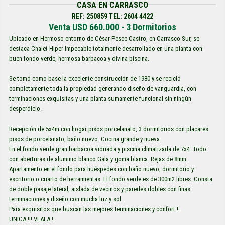
CASA EN CARRASCO
REF: 250859 TEL: 2604 4422
Venta USD 660.000 - 3 Dormitorios
Ubicado en Hermoso entorno de César Pesce Castro, en Carrasco Sur, se
destaca Chalet Hiper Impecable totalmente desarrollado en una planta con
buen fondo verde, hermosa barbacoa y divina piscina.
Se tomó como base la excelente construcción de 1980 y se recicló
completamente toda la propiedad generando diseño de vanguardia, con
terminaciones exquisitas y una planta sumamente funcional sin ningún
desperdicio.
Recepción de 5x4m con hogar pisos porcelanato, 3 dormitorios con placares
pisos de porcelanato, baño nuevo. Cocina grande y nueva.
En el fondo verde gran barbacoa vidriada y piscina climatizada de 7x4. Todo
con aberturas de aluminio blanco Gala y goma blanca. Rejas de 8mm.
Apartamento en el fondo para huéspedes con baño nuevo, dormitorio y
escritorio o cuarto de herramientas. El fondo verde es de 300m2 libres. Consta
de doble pasaje lateral, aislada de vecinos y paredes dobles con finas
terminaciones y diseño con mucha luz y sol.
Para exquisitos que buscan las mejores terminaciones y confort !
UNICA !!! VEALA !