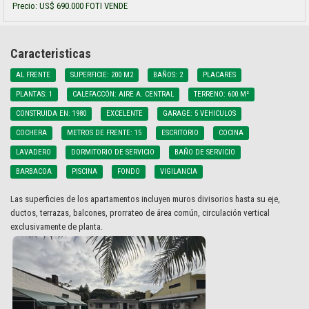
Precio: US$ 690.000 FOTI VENDE
Caracteristicas
AL FRENTE
SUPERFICIE: 200 M2
BAÑOS: 2
PLACARES
PLANTAS: 1
CALEFACCÓN: AIRE A. CENTRAL
TERRENO: 600 M²
CONSTRUIDA EN: 1980
EXCELENTE
GARAGE: 5 VEHICULOS
COCHERA
METROS DE FRENTE: 15
ESCRITORIO
COCINA
LAVADERO
DORMITORIO DE SERVICIO
BAÑO DE SERVICIO
BARBACOA
PISCINA
FONDO
VIGILANCIA
Las superficies de los apartamentos incluyen muros divisorios hasta su eje,
ductos, terrazas, balcones, prorrateo de área común, circulación vertical
exclusivamente de planta.