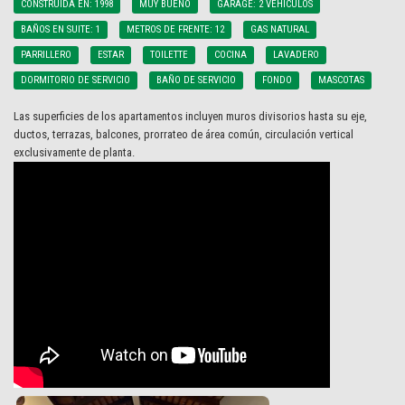
CONSTRUIDA EN: 1998
MUY BUENO
GARAGE: 2 VEHICULOS
BAÑOS EN SUITE: 1
METROS DE FRENTE: 12
GAS NATURAL
PARRILLERO
ESTAR
TOILETTE
COCINA
LAVADERO
DORMITORIO DE SERVICIO
BAÑO DE SERVICIO
FONDO
MASCOTAS
Las superficies de los apartamentos incluyen muros divisorios hasta su eje,
ductos, terrazas, balcones, prorrateo de área común, circulación vertical
exclusivamente de planta.