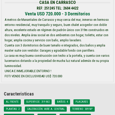
CASA EN CARRASCO
REF: 251245 TEL: 2604 4422
Venta USD 720.000 - 3 Dormitorios
A metros de Manantiales de Carrasco y muy cerca del mar, inmerso en hermoso
entorno residencial, muy tranquilo y seguro, buen chalet acogedor con doble
altura, excelente estado en régimen de padrón único con 319m construidos en
dos niveles. Amplia área social en dos ambientes con hogar, toilette, estar con
hogar, amplia cocina y servicio con baño, amplio lavadero.
Cuenta con 3 dormitorios de buen tamaño e integrados, dos baños y amplia
master suite con vestidor. Garages y agradable fondo con parrillero.
La casa es muy buena construcción con techo a la porteña, y cuenta con varios
lucernarios dotando a la propiedad de mucha luz natural además de su propia
luminosidad.
UNICA E INMEJORABLE ENTORNO !
FOTI VENDE EN EXCLUSIVIDAD US$ 720.000
Caracteristicas
AL FRENTE
SUPERFICIE: 319 M2
BAÑOS: 4
PLACARES
PLANTAS: 2
CALEFACCÓN: AIRE A. CENTRAL
TERRENO: 309 M²