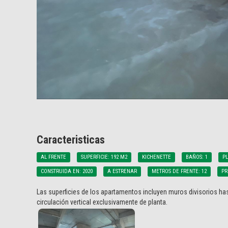
Caracteristicas
AL FRENTE
SUPERFICIE: 192 M2
KICHENETTE
BAÑOS: 1
PL
CONSTRUIDA EN: 2020
A ESTRENAR
METROS DE FRENTE: 12
PR
Las superficies de los apartamentos incluyen muros divisorios has
circulación vertical exclusivamente de planta.