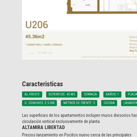
Caracteristicas
AL FRENTE
SUPERFICIE: 45 M2
TERRAZA
BAÑOS: 1
PLACA
G. COMUNES: $ 5.000
METROS DE FRENTE: 5
COCINA
LAVADE
Las superficies de los apartamentos incluyen muros divisorios has
circulación vertical exclusivamente de planta.
ALTAMIRA LIBERTAD
Precios lanzamiento en Pocitos nuevo cerca de las principales