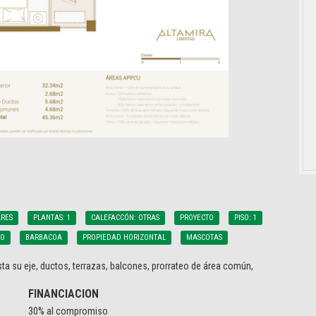
RES
PLANTAS: 1
CALEFACCÓN: OTRAS
PROYECTO
PISO: 1
RO
BARBACOA
PROPIEDAD HORIZONTAL
MASCOTAS
ta su eje, ductos, terrazas, balcones, prorrateo de área común,
FINANCIACION
30% al compromiso