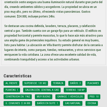
orientación oeste asegura una buena iluminación natural durante gran parte del
día, creando ambientes cálidos y acogedores. La propiedad se ubica en un
piso muy alto, pero no último, ofreciendo vistas panorámicas. Gastos
comunes: $24.000, inclueye portero 24hs.
Se destacan una cocina definida, lavadero, terraza, placares, y calefacción
central a gas. También cuenta con un garaje fijo para un vehículo. El edificio es
propiedad horizontal y permite mascotas, lo que lo hace aún más atractivo para
una amplia gama de potenciales inquilinos. Su estado general es muy bueno,
listo para habitar. La ubicación en Villa Biarritz permite disfrutar de la cercanía a
lugares de interés, como parques, tiendas, restaurantes, y otros servicios que
enriquecen la vida cotidiana. La zona ofrece una excelente calidad de vida,
combinando tranquilidad y acceso a las actividades urbanas.
Caracteristicas
AL FRENTE
SUPERFICIE: 131 M2
TERRAZA
BAÑOS: 3
PLACARES
PLANTAS: 1
CALEFACCÓN: CENTRAL A GAS
TERRENO: 160 M²
CONSTRUIDA EN: 1962
MUY BUENO
GARAGE: 1 VEHICULOS
PISO: 10
G. COMUNES: $ 24.000
BAÑOS EN SUITE: 1
GAS NATURAL
COCINA