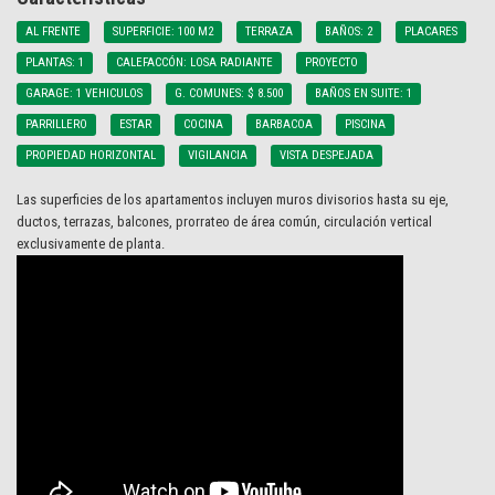
AL FRENTE
SUPERFICIE: 100 M2
TERRAZA
BAÑOS: 2
PLACARES
PLANTAS: 1
CALEFACCÓN: LOSA RADIANTE
PROYECTO
GARAGE: 1 VEHICULOS
G. COMUNES: $ 8.500
BAÑOS EN SUITE: 1
PARRILLERO
ESTAR
COCINA
BARBACOA
PISCINA
PROPIEDAD HORIZONTAL
VIGILANCIA
VISTA DESPEJADA
Las superficies de los apartamentos incluyen muros divisorios hasta su eje,
ductos, terrazas, balcones, prorrateo de área común, circulación vertical
exclusivamente de planta.