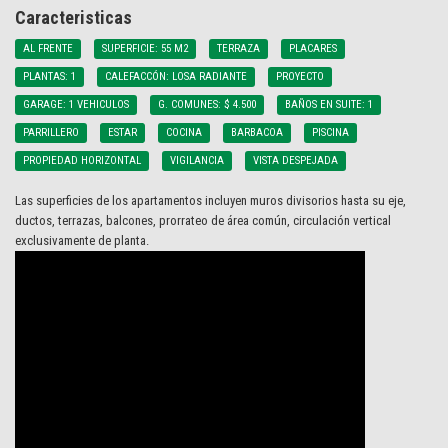
Caracteristicas
AL FRENTE
SUPERFICIE: 55 M2
TERRAZA
PLACARES
PLANTAS: 1
CALEFACCÓN: LOSA RADIANTE
PROYECTO
GARAGE: 1 VEHICULOS
G. COMUNES: $ 4.500
BAÑOS EN SUITE: 1
PARRILLERO
ESTAR
COCINA
BARBACOA
PISCINA
PROPIEDAD HORIZONTAL
VIGILANCIA
VISTA DESPEJADA
Las superficies de los apartamentos incluyen muros divisorios hasta su eje,
ductos, terrazas, balcones, prorrateo de área común, circulación vertical
exclusivamente de planta.