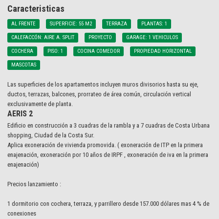
Caracteristicas
AL FRENTE
SUPERFICIE: 55 M2
TERRAZA
PLANTAS: 1
CALEFACCÓN: AIRE A. SPLIT
PROYECTO
GARAGE: 1 VEHICULOS
COCHERA
PISO: 1
COCINA COMEDOR
PROPIEDAD HORIZONTAL
MASCOTAS
Las superficies de los apartamentos incluyen muros divisorios hasta su eje,
ductos, terrazas, balcones, prorrateo de área común, circulación vertical
exclusivamente de planta.
AERIS 2
Edificio en construcción a 3 cuadras de la rambla y a 7 cuadras de Costa Urbana
shopping, Ciudad de la Costa Sur.
Aplica exoneración de vivienda promovida. ( exoneración de ITP en la primera
enajenación, exoneración por 10 años de IRPF , exoneración de iva en la primera
enajenación)
Precios lanzamiento :
1 dormitorio con cochera, terraza, y parrillero desde 157.000 dólares mas 4 % de
conexiones