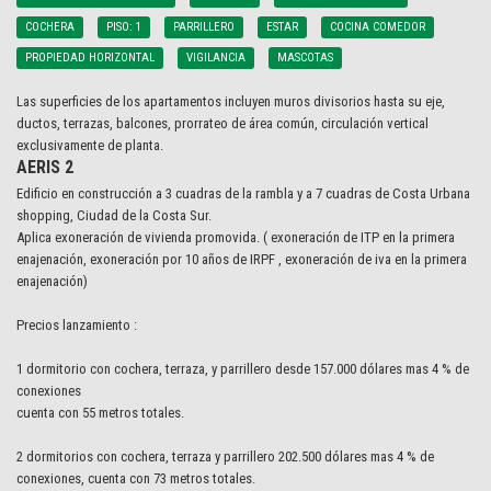
COCHERA
PISO: 1
PARRILLERO
ESTAR
COCINA COMEDOR
PROPIEDAD HORIZONTAL
VIGILANCIA
MASCOTAS
Las superficies de los apartamentos incluyen muros divisorios hasta su eje,
ductos, terrazas, balcones, prorrateo de área común, circulación vertical
exclusivamente de planta.
AERIS 2
Edificio en construcción a 3 cuadras de la rambla y a 7 cuadras de Costa Urbana
shopping, Ciudad de la Costa Sur.
Aplica exoneración de vivienda promovida. ( exoneración de ITP en la primera
enajenación, exoneración por 10 años de IRPF , exoneración de iva en la primera
enajenación)
Precios lanzamiento :
1 dormitorio con cochera, terraza, y parrillero desde 157.000 dólares mas 4 % de
conexiones
cuenta con 55 metros totales.
2 dormitorios con cochera, terraza y parrillero 202.500 dólares mas 4 % de
conexiones, cuenta con 73 metros totales.