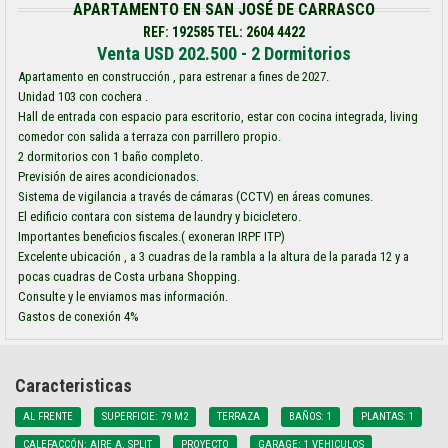
APARTAMENTO EN SAN JOSÉ DE CARRASCO
REF: 192585 TEL: 2604 4422
Venta USD 202.500 - 2 Dormitorios
Apartamento en construcción , para estrenar a fines de 2027.
Unidad 103 con cochera .
Hall de entrada con espacio para escritorio, estar con cocina integrada, living
comedor con salida a terraza con parrillero propio.
2 dormitorios con 1 baño completo.
Previsión de aires acondicionados.
Sistema de vigilancia a través de cámaras (CCTV) en áreas comunes.
El edificio contara con sistema de laundry y bicicletero.
Importantes beneficios fiscales.( exoneran IRPF ITP)
Excelente ubicación , a 3 cuadras de la rambla a la altura de la parada 12 y a
pocas cuadras de Costa urbana Shopping.
Consulte y le enviamos mas información.
Gastos de conexión 4%
Caracteristicas
AL FRENTE
SUPERFICIE: 79 M2
TERRAZA
BAÑOS: 1
PLANTAS: 1
CALEFACCÓN: AIRE A. SPLIT
PROYECTO
GARAGE: 1 VEHICULOS