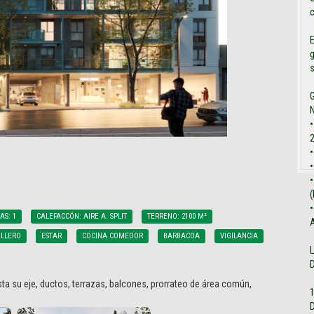
c
E
g
s
G
N
•
2
•
•
•
(
•
AS: 1
CALEFACCÓN: AIRE A. SPLIT
TERRENO: 2100 M²
A
ILLERO
ESTAR
COCINA COMEDOR
BARBACOA
VIGILANCIA
ta su eje, ductos, terrazas, balcones, prorrateo de área común,