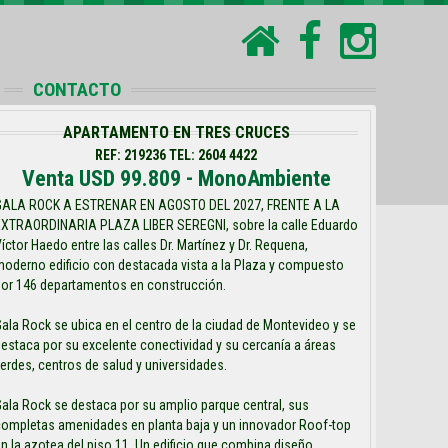
CONTACTO
APARTAMENTO EN TRES CRUCES
REF: 219236 TEL: 2604 4422
Venta USD 99.809 - MonoAmbiente
GALA ROCK A ESTRENAR EN AGOSTO DEL 2027, FRENTE A LA
EXTRAORDINARIA PLAZA LIBER SEREGNI, sobre la calle Eduardo
íctor Haedo entre las calles Dr. Martínez y Dr. Requena,
oderno edificio con destacada vista a la Plaza y compuesto
por 146 departamentos en construcción.
ala Rock se ubica en el centro de la ciudad de Montevideo y se
estaca por su excelente conectividad y su cercanía a áreas
erdes, centros de salud y universidades.
ala Rock se destaca por su amplio parque central, sus
completas amenidades en planta baja y un innovador Roof-top
n la azotea del piso 11. Un edificio que combina diseño,