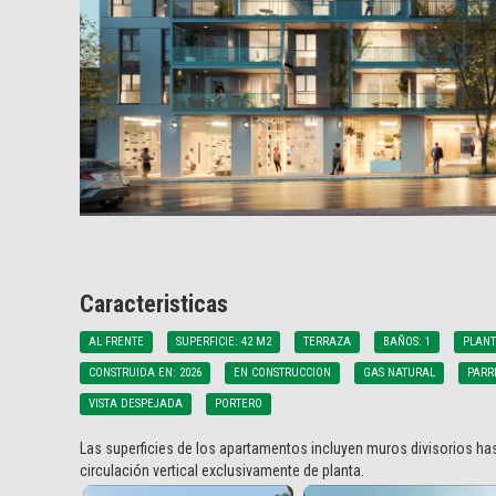
Caracteristicas
AL FRENTE
SUPERFICIE: 42 M2
TERRAZA
BAÑOS: 1
PLANT
CONSTRUIDA EN: 2026
EN CONSTRUCCION
GAS NATURAL
PARR
VISTA DESPEJADA
PORTERO
Las superficies de los apartamentos incluyen muros divisorios has
circulación vertical exclusivamente de planta.