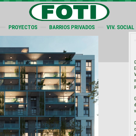
PROYECTOS
BARRIOS PRIVADOS
VIV. SOCIAL
V
m
G
d
v
G
e