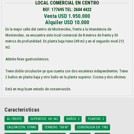
LOCAL COMERCIAL EN CENTRO
REF: 177695 TEL: 2604 4422
Venta USD 1.950.000
Alquiler USD 10.000
En la mejor calle del centro de Montevideo, frente a la Intendencia de
Montevideo, se encuentra este local comercial de 8 metros de frente y 30
metros de profundidad. En planta baja tiene 249 m2 y en el segundo nivel 212
m2.
Admite fines gastronómicos.
Tiene doble circulación ya que cuenta con dos escaleras independientes. Tiene
2 baños en planta baja y otro baño en la planta superior. Cocina y dos oficinas.
Está en muy buen estado de conservación.
Caracteristicas
AL FRENTE
SUPERFICIE: 461 M2
BAÑOS: 3
PLANTAS: 2
CALEFACCÓN: OTRAS
TERRENO: 758 M²
CONSTRUIDA EN: 1983