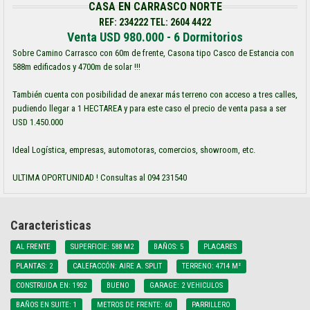
CASA EN CARRASCO NORTE
REF: 234222 TEL: 2604 4422
Venta USD 980.000 - 6 Dormitorios
Sobre Camino Carrasco con 60m de frente, Casona tipo Casco de Estancia con
588m edificados y 4700m de solar !!!
También cuenta con posibilidad de anexar más terreno con acceso a tres calles,
pudiendo llegar a 1 HECTAREA y para este caso el precio de venta pasa a ser
USD 1.450.000
Ideal Logística, empresas, automotoras, comercios, showroom, etc.
ULTIMA OPORTUNIDAD ! Consultas al 094 231540
Caracteristicas
AL FRENTE
SUPERFICIE: 588 M2
BAÑOS: 5
PLACARES
PLANTAS: 2
CALEFACCÓN: AIRE A. SPLIT
TERRENO: 4714 M²
CONSTRUIDA EN: 1952
BUENO
GARAGE: 2 VEHICULOS
BAÑOS EN SUITE: 1
METROS DE FRENTE: 60
PARRILLERO