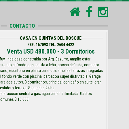
CONTACTO
CASA EN QUINTAS DEL BOSQUE
REF: 167093 TEL: 2604 4422
Venta USD 480.000 - 3 Dormitorios
uy linda casa construida por Arq. Bazurro, amplio estar
irando al fondo con estufa a leña, cocina definida, comedor
iario, escritorio en planta baja, dos amplias terrazas integradas
l fondo verde con piscina, barbacoa super disfrutable. Garage
ara dos autos. 3 dormitorios, principal con baño en suite, gran
estidor y terraza. Seguridad 24 hs.
alefacción central a gas, agua caliente ilimitada. Gastos
comunes $ 15.000.