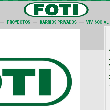
PROYECTOS
BARRIOS PRIVADOS
VIV. SOCIAL
M
m
d
a
p
v
C