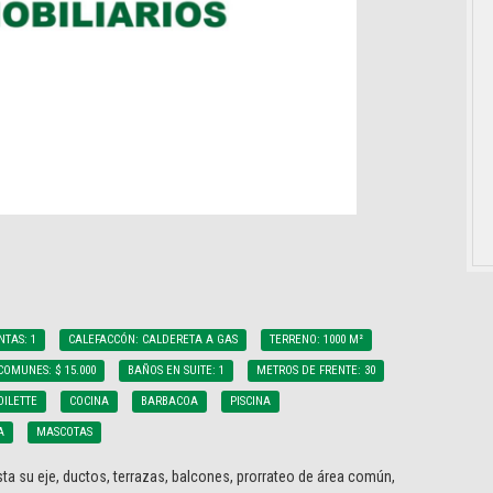
NTAS: 1
CALEFACCÓN: CALDERETA A GAS
TERRENO: 1000 M²
COMUNES: $ 15.000
BAÑOS EN SUITE: 1
METROS DE FRENTE: 30
OILETTE
COCINA
BARBACOA
PISCINA
A
MASCOTAS
ta su eje, ductos, terrazas, balcones, prorrateo de área común,