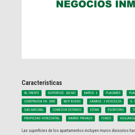
Caracteristicas
AL FRENTE
SUPERFICIE: 260 M2
BAÑOS: 3
PLACARES
PLA
CONSTRUIDA EN: 2000
MUY BUENO
GARAGE: 2 VEHICULOS
G. 
GAS NATURAL
COMEDOR DEFINIDO
ESTAR
ESCRITORIO
T
PROPIEDAD HORIZONTAL
BARRIO PRIVADO
FONDO
VIGILANCI
Las superficies de los apartamentos incluyen muros divisorios has