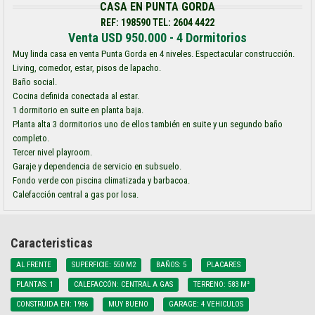
CASA EN PUNTA GORDA
REF: 198590 TEL: 2604 4422
Venta USD 950.000 - 4 Dormitorios
Muy linda casa en venta Punta Gorda en 4 niveles. Espectacular construcción.
Living, comedor, estar, pisos de lapacho.
Baño social.
Cocina definida conectada al estar.
1 dormitorio en suite en planta baja.
Planta alta 3 dormitorios uno de ellos también en suite y un segundo baño
completo.
Tercer nivel playroom.
Garaje y dependencia de servicio en subsuelo.
Fondo verde con piscina climatizada y barbacoa.
Calefacción central a gas por losa.
Caracteristicas
AL FRENTE
SUPERFICIE: 550 M2
BAÑOS: 5
PLACARES
PLANTAS: 1
CALEFACCÓN: CENTRAL A GAS
TERRENO: 583 M²
CONSTRUIDA EN: 1986
MUY BUENO
GARAGE: 4 VEHICULOS