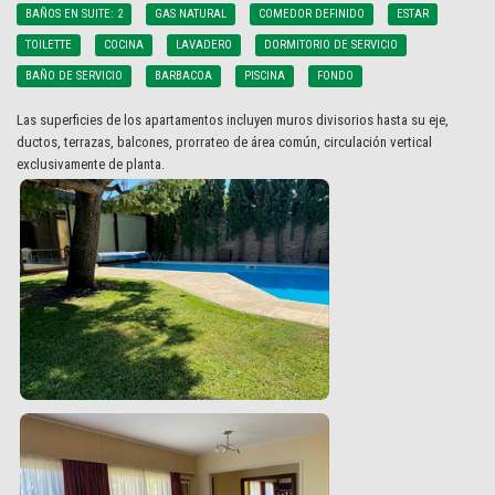
BAÑOS EN SUITE: 2
GAS NATURAL
COMEDOR DEFINIDO
ESTAR
TOILETTE
COCINA
LAVADERO
DORMITORIO DE SERVICIO
BAÑO DE SERVICIO
BARBACOA
PISCINA
FONDO
Las superficies de los apartamentos incluyen muros divisorios hasta su eje,
ductos, terrazas, balcones, prorrateo de área común, circulación vertical
exclusivamente de planta.