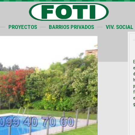
PROYECTOS
BARRIOS PRIVADOS
VIV. SOCIAL
E
e
d
h
f
e
g