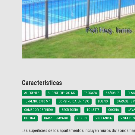
Caracteristicas
AL FRENTE
SUPERFICIE: 700 M2
TERRAZA
BAÑOS: 7
PLAC
TERRENO: 2700 M²
CONSTRUIDA EN: 1890
BUENO
GARAGE: 3 
COMEDOR DEFINIDO
ESCRITORIO
TOILETTE
COCINA
LAV
PISCINA
BARRIO PRIVADO
FONDO
VIGILANCIA
VISTA DE
Las superficies de los apartamentos incluyen muros divisorios has