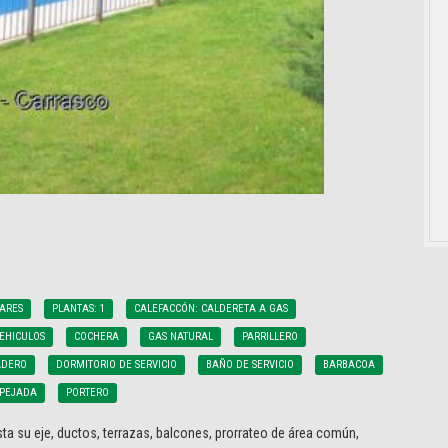
ARES
PLANTAS: 1
CALEFACCÓN: CALDERETA A GAS
VEHICULOS
COCHERA
GAS NATURAL
PARRILLERO
ADERO
DORMITORIO DE SERVICIO
BAÑO DE SERVICIO
BARBACOA
SPEJADA
PORTERO
ta su eje, ductos, terrazas, balcones, prorrateo de área común,