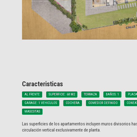
Caracteristicas
AL FRENTE
SUPERFICIE: 68 M2
TERRAZA
BAÑOS: 1
PLACA
GARAGE: 1 VEHICULOS
COCHERA
COMEDOR DEFINIDO
CONEAT
MASCOTAS
Las superficies de los apartamentos incluyen muros divisorios has
circulación vertical exclusivamente de planta.