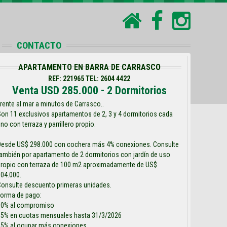
CONTACTO
APARTAMENTO EN BARRA DE CARRASCO
REF: 221965 TEL: 2604 4422
Venta USD 285.000 - 2 Dormitorios
rente al mar a minutos de Carrasco..
on 11 exclusivos apartamentos de 2, 3 y 4 dormitorios cada
no con terraza y parrillero propio.
Desde US$ 298.000 con cochera más 4% conexiones. Consulte
ambién por apartamento de 2 dormitorios con jardín de uso
propio con terraza de 100 m2 aproximadamente de US$
04.000.
Consulte descuento primeras unidades.
Forma de pago:
30% al compromiso
55% en cuotas mensuales hasta 31/3/2026
15% al ocupar más conexiones