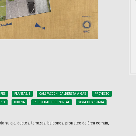
RES
PLANTAS: 1
CALEFACCÓN: CALDERETA A GAS
PROYECTO
: -1
COCINA
PROPIEDAD HORIZONTAL
VISTA DESPEJADA
ta su eje, ductos, terrazas, balcones, prorrateo de área común,